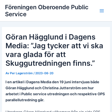
Hoppa
Föreningen Oberoende Public
till
Service
Main
innehåll
Men
Göran Hägglund i Dagens
Media: ”Jag tycker att vi ska
vara glada för att
Skuggutredningen finns.”
Av
Per Lagerström
/
2023-06-20
I en artikel i Dagens Media den 19 juni intervjuas både
Göran Hägglund och Christina Jutterström om hur
arbetet i Public service utredningen och respektive OPS
parallellutredning går.
Utredaren Göran Hägglund välkomnar från sin sida OPS,