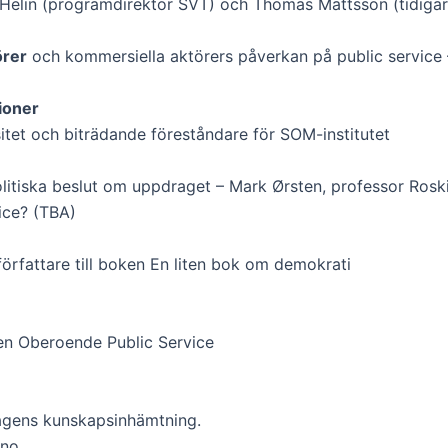
elin (programdirektör SVT) och Thomas Mattsson (tidigare
örer
och kommersiella aktörers påverkan på public service
ioner
itet och biträdande föreståndare för SOM-institutet
itiska beslut om uppdraget – Mark Ørsten, professor Roski
ice? (TBA)
författare till boken En liten bok om demokrati
n Oberoende Public Service
agens kunskapsinhämtning.
no.