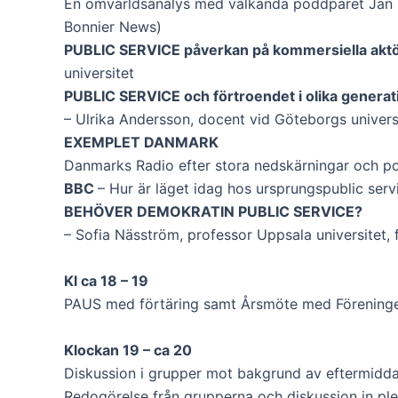
En omvärldsanalys med välkända poddparet Jan H
Bonnier News)
PUBLIC SERVICE påverkan på kommersiella akt
universitet
PUBLIC SERVICE och förtroendet i olika generat
– Ulrika Andersson, docent vid Göteborgs univers
EXEMPLET DANMARK
Danmarks Radio efter stora nedskärningar och pol
BBC
– Hur är läget idag hos ursprungspublic serv
BEHÖVER DEMOKRATIN PUBLIC SERVICE?
– Sofia Näsström, professor Uppsala universitet, 
Kl ca 18 – 19
PAUS med förtäring samt Årsmöte med Föreninge
Klockan 19 – ca 20
Diskussion i grupper mot bakgrund av eftermidd
Redogörelse från grupperna och diskussion in ple